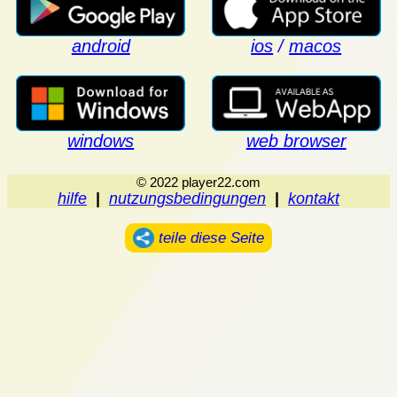
android
ios
/
macos
windows
web browser
© 2022 player22.com
hilfe
|
nutzungsbedingungen
|
kontakt
teile diese Seite
.