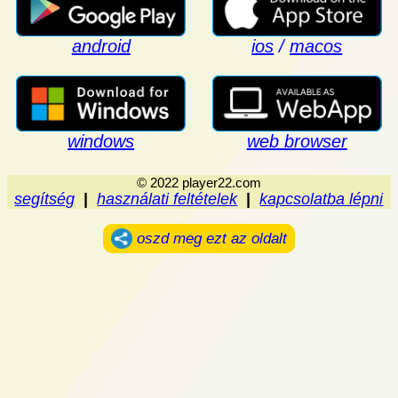
android
ios
/
macos
windows
web browser
© 2022 player22.com
segítség
|
használati feltételek
|
kapcsolatba lépni
oszd meg ezt az oldalt
.