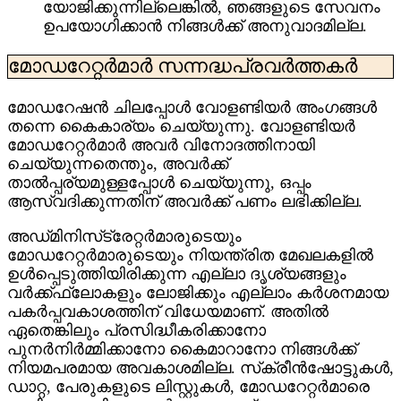
യോജിക്കുന്നില്ലെങ്കിൽ, ഞങ്ങളുടെ സേവനം
ഉപയോഗിക്കാൻ നിങ്ങൾക്ക് അനുവാദമില്ല.
മോഡറേറ്റർമാർ സന്നദ്ധപ്രവർത്തകർ
മോഡറേഷൻ ചിലപ്പോൾ വോളണ്ടിയർ അംഗങ്ങൾ
തന്നെ കൈകാര്യം ചെയ്യുന്നു. വോളണ്ടിയർ
മോഡറേറ്റർമാർ അവർ വിനോദത്തിനായി
ചെയ്യുന്നതെന്തും, അവർക്ക്
താൽപ്പര്യമുള്ളപ്പോൾ ചെയ്യുന്നു, ഒപ്പം
ആസ്വദിക്കുന്നതിന് അവർക്ക് പണം ലഭിക്കില്ല.
അഡ്‌മിനിസ്‌ട്രേറ്റർമാരുടെയും
മോഡറേറ്റർമാരുടെയും നിയന്ത്രിത മേഖലകളിൽ
ഉൾപ്പെടുത്തിയിരിക്കുന്ന എല്ലാ ദൃശ്യങ്ങളും
വർക്ക്ഫ്ലോകളും ലോജിക്കും എല്ലാം കർശനമായ
പകർപ്പവകാശത്തിന് വിധേയമാണ്. അതിൽ
ഏതെങ്കിലും പ്രസിദ്ധീകരിക്കാനോ
പുനർനിർമ്മിക്കാനോ കൈമാറാനോ നിങ്ങൾക്ക്
നിയമപരമായ അവകാശമില്ല. സ്‌ക്രീൻഷോട്ടുകൾ,
ഡാറ്റ, പേരുകളുടെ ലിസ്റ്റുകൾ, മോഡറേറ്റർമാരെ