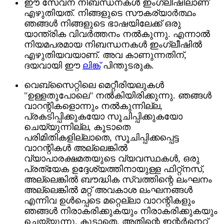
ഈ സേവന നിബന്ധനകൾ ഇംഗ്ലീഷിലാണ്
എഴുതിയത്. നിങ്ങളുടെ സൗകര്യാർത്ഥം
ഞങ്ങൾ നിങ്ങളുടെ ഭാഷയിലേക്ക് ഒരു
യാന്ത്രിക വിവർത്തനം നൽകുന്നു. എന്നാൽ
നിയമപരമായ നിബന്ധനകൾ ഇംഗ്ലീഷിൽ
എഴുതിയവയാണ്. അവ കാണുന്നതിന്,
ദയവായി ഈ
ലിങ്ക്
പിന്തുടരുക.
വെബ്‌സൈറ്റിലെ മെറ്റീരിയലുകൾ
"ഉള്ളതുപോലെ" നൽകിയിരിക്കുന്നു. ഞങ്ങൾ
വാറന്റികളൊന്നും നൽകുന്നില്ല,
പ്രകടിപ്പിക്കുകയോ സൂചിപ്പിക്കുകയോ
ചെയ്യുന്നില്ല, കൂടാതെ
പരിമിതികളില്ലാതെ, സൂചിപ്പിക്കപ്പെട്ട
വാറന്റികൾ അല്ലെങ്കിൽ
വ്യാപാരക്ഷമതയുടെ വ്യവസ്ഥകൾ, ഒരു
പ്രത്യേക ഉദ്ദേശ്യത്തിനായുള്ള ഫിറ്റ്നസ്,
അല്ലെങ്കിൽ ബൗദ്ധിക സ്വത്തിന്റെ ലംഘനം
അല്ലെങ്കിൽ മറ്റ് അവകാശ ലംഘനങ്ങൾ
എന്നിവ ഉൾപ്പെടെ മറ്റെല്ലാ വാറന്റികളും
ഞങ്ങൾ നിരാകരിക്കുകയും നിരാകരിക്കുകയും
ചെയ്യുന്നു. കൂടാതെ, അതിന്റെ ഇന്റർനെറ്റ്