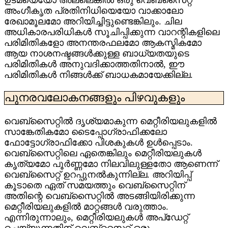
അംഗീകൃത പ്രതിനിധിയെയോ വാക്കാലോ
രേഖാമൂലമോ അറിയിച്ചിട്ടുണ്ടെങ്കിലും. ചില
അധികാരപരിധികൾ സൂചിപ്പിക്കുന്ന വാറന്റികളിലെ
പരിമിതികളോ അനന്തരഫലമോ ആകസ്മികമോ
ആയ നാശനഷ്ടങ്ങൾക്കുള്ള ബാധ്യതയുടെ
പരിമിതികൾ അനുവദിക്കാത്തതിനാൽ, ഈ
പരിമിതികൾ നിങ്ങൾക്ക് ബാധകമായേക്കില്ല.
പുനരവലോകനങ്ങളും പിഴവുകളും
വെബ്‌സൈറ്റിൽ ദൃശ്യമാകുന്ന മെറ്റീരിയലുകളിൽ
സാങ്കേതികമോ ടൈപ്പോഗ്രാഫിക്കലോ
ഫോട്ടോഗ്രാഫിക്കോ പിശകുകൾ ഉൾപ്പെടാം.
വെബ്‌സൈറ്റിലെ ഏതെങ്കിലും മെറ്റീരിയലുകൾ
കൃത്യമോ പൂർണ്ണമോ നിലവിലുള്ളതോ ആണെന്ന്
വെബ്‌സൈറ്റ് ഉറപ്പുനൽകുന്നില്ല. അറിയിപ്പ്
കൂടാതെ ഏത് സമയത്തും വെബ്‌സൈറ്റിന്
അതിന്റെ വെബ്‌സൈറ്റിൽ അടങ്ങിയിരിക്കുന്ന
മെറ്റീരിയലുകളിൽ മാറ്റങ്ങൾ വരുത്താം.
എന്നിരുന്നാലും, മെറ്റീരിയലുകൾ അപ്‌ഡേറ്റ്
ചെയ്യുന്നതിന് വെബ്‌സൈറ്റ് ഒരു