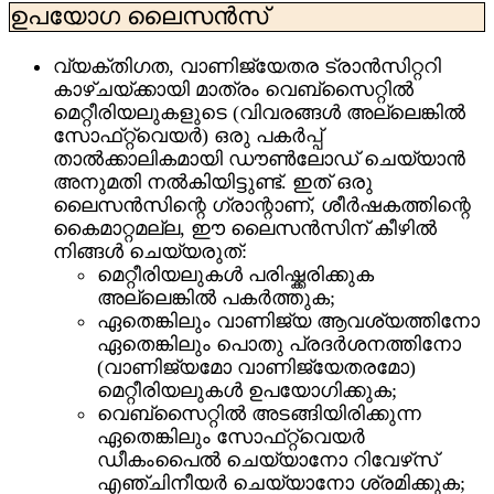
ഉപയോഗ ലൈസൻസ്
വ്യക്തിഗത, വാണിജ്യേതര ട്രാൻസിറ്ററി
കാഴ്‌ചയ്‌ക്കായി മാത്രം വെബ്‌സൈറ്റിൽ
മെറ്റീരിയലുകളുടെ (വിവരങ്ങൾ അല്ലെങ്കിൽ
സോഫ്‌റ്റ്‌വെയർ) ഒരു പകർപ്പ്
താൽക്കാലികമായി ഡൗൺലോഡ് ചെയ്യാൻ
അനുമതി നൽകിയിട്ടുണ്ട്. ഇത് ഒരു
ലൈസൻസിന്റെ ഗ്രാന്റാണ്, ശീർഷകത്തിന്റെ
കൈമാറ്റമല്ല, ഈ ലൈസൻസിന് കീഴിൽ
നിങ്ങൾ ചെയ്യരുത്:
മെറ്റീരിയലുകൾ പരിഷ്ക്കരിക്കുക
അല്ലെങ്കിൽ പകർത്തുക;
ഏതെങ്കിലും വാണിജ്യ ആവശ്യത്തിനോ
ഏതെങ്കിലും പൊതു പ്രദർശനത്തിനോ
(വാണിജ്യമോ വാണിജ്യേതരമോ)
മെറ്റീരിയലുകൾ ഉപയോഗിക്കുക;
വെബ്‌സൈറ്റിൽ അടങ്ങിയിരിക്കുന്ന
ഏതെങ്കിലും സോഫ്‌റ്റ്‌വെയർ
ഡീകംപൈൽ ചെയ്യാനോ റിവേഴ്‌സ്
എഞ്ചിനീയർ ചെയ്യാനോ ശ്രമിക്കുക;