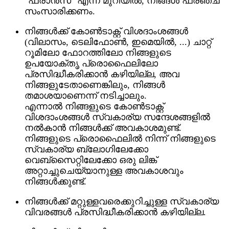
"ഫ്രാൻസ്" എന്ന മുറിയിൽ, നിങ്ങൾ ഫ്രഞ്ച്
സംസാരിക്കണം.
നിങ്ങൾക്ക് കോൺടാക്റ്റ് വിശദാംശങ്ങൾ
(വിലാസം, ടെലിഫോൺ, ഇമെയിൽ, ...) ചാറ്റ്
റൂമിലോ ഫോറത്തിലോ നിങ്ങളുടെ
ഉപയോക്തൃ പ്രൊഫൈലിലോ
പ്രസിദ്ധീകരിക്കാൻ കഴിയില്ല, അവ
നിങ്ങളുടേതാണെങ്കിലും, നിങ്ങൾ
തമാശയാണെന്ന് നടിച്ചാലും.
എന്നാൽ നിങ്ങളുടെ കോൺടാക്റ്റ്
വിശദാംശങ്ങൾ സ്വകാര്യ സന്ദേശങ്ങളിൽ
നൽകാൻ നിങ്ങൾക്ക് അവകാശമുണ്ട്.
നിങ്ങളുടെ പ്രൊഫൈലിൽ നിന്ന് നിങ്ങളുടെ
സ്വകാര്യ ബ്ലോഗിലേക്കോ
വെബ്സൈറ്റിലേക്കോ ഒരു ലിങ്ക്
അറ്റാച്ചുചെയ്യാനുള്ള അവകാശവും
നിങ്ങൾക്കുണ്ട്.
നിങ്ങൾക്ക് മറ്റുള്ളവരെക്കുറിച്ചുള്ള സ്വകാര്യ
വിവരങ്ങൾ പ്രസിദ്ധീകരിക്കാൻ കഴിയില്ല.