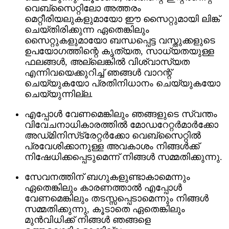
വെബ്‌സൈറ്റിലോ അത്തരം
മെറ്റീരിയലുകളുമായോ ഈ സൈറ്റുമായി ലിങ്ക്
ചെയ്‌തിരിക്കുന്ന ഏതെങ്കിലും
സൈറ്റുകളുമായോ ബന്ധപ്പെട്ട വസ്തുക്കളുടെ
ഉപയോഗത്തിന്റെ കൃത്യത, സാധ്യതയുള്ള
ഫലങ്ങൾ, അല്ലെങ്കിൽ വിശ്വാസ്യത
എന്നിവയെക്കുറിച്ച് ഞങ്ങൾ വാറന്റ്
ചെയ്യുകയോ പ്രതിനിധാനം ചെയ്യുകയോ
ചെയ്യുന്നില്ല.
എപ്പോൾ വേണമെങ്കിലും ഞങ്ങളുടെ സ്വന്തം
വിവേചനാധികാരത്തിൽ മോഡറേറ്റർമാർക്കോ
അഡ്‌മിനിസ്‌ട്രേറ്റർക്കോ വെബ്‌സൈറ്റിൽ
പ്രവേശിക്കാനുള്ള അവകാശം നിങ്ങൾക്ക്
നിഷേധിക്കപ്പെടുമെന്ന് നിങ്ങൾ സമ്മതിക്കുന്നു.
സേവനത്തിന് ബഗുകളുണ്ടാകാമെന്നും
ഏതെങ്കിലും കാരണത്താൽ എപ്പോൾ
വേണമെങ്കിലും തടസ്സപ്പെടാമെന്നും നിങ്ങൾ
സമ്മതിക്കുന്നു, കൂടാതെ ഏതെങ്കിലും
മുൻവിധിക്ക് നിങ്ങൾ ഞങ്ങളെ