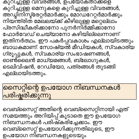
കുറിച്ചുള്ള വിവരങ്ങൾ, ഉപയോക്താക്കളെ
കുറിച്ചുള്ള മെനുകളെ കുറിച്ചുള്ള വിവരങ്ങൾ,
അഡ്മിനിസ്ട്രേറ്റർമാർക്കും മോഡറേറ്റർമാർക്കും
നിയന്ത്രിത മേഖലയ്ക്ക് കീഴിലുള്ള മറ്റെല്ലാം
പ്രസിദ്ധീകരിക്കാനോ പുനർനിർമ്മിക്കാനോ
ഫോർവേഡ് ചെയ്യാനോ കഴിയില്ലെന്നാണ്
ഇതിനർത്ഥം. ഈ പകർപ്പവകാശം എല്ലായിടത്തും
ബാധകമാണ്: സോഷ്യൽ മീഡിയകൾ, സ്വകാര്യ
ഗ്രൂപ്പുകൾ, സ്വകാര്യ സംഭാഷണങ്ങൾ,
ഓൺലൈൻ മാധ്യമങ്ങൾ, ബ്ലോഗുകൾ,
ടെലിവിഷൻ, റേഡിയോ, പത്രങ്ങൾ തുടങ്ങി
എല്ലായിടത്തും.
സൈറ്റിന്റെ ഉപയോഗ നിബന്ധനകൾ
പരിഷ്കരിക്കുന്നു
വെബ്‌സൈറ്റ് അതിന്റെ വെബ്‌സൈറ്റിനായി ഏത്
സമയത്തും അറിയിപ്പ് കൂടാതെ ഈ ഉപയോഗ
നിബന്ധനകൾ പരിഷ്‌കരിച്ചേക്കാം. ഈ
വെബ്‌സൈറ്റ് ഉപയോഗിക്കുന്നതിലൂടെ, ഈ
ഉപയോഗ നിബന്ധനകളുടെയും